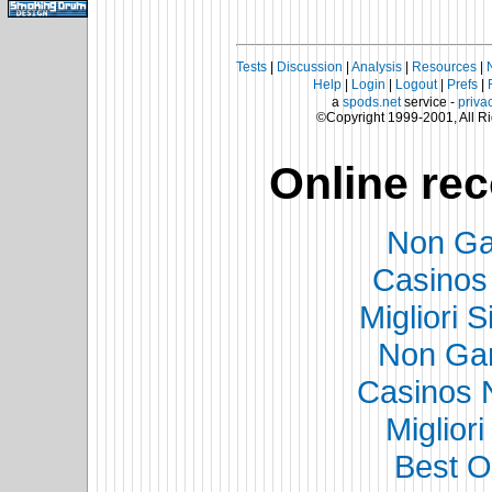
Tests
|
Discussion
|
Analysis
|
Resources
|
Help
|
Login
|
Logout
|
Prefs
|
a
spods.net
service -
priva
©Copyright 1999-2001, All R
Online re
Non Ga
Casinos
Migliori S
Non Ga
Casinos 
Miglior
Best O