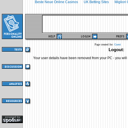
Beste Neue Online Casinos
UK Betting Sites
Migliori
Page created for:
Guest
Logout:
Your user details have been removed from your PC - you will n